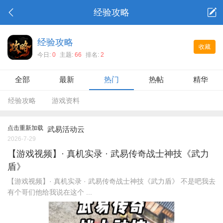
经验攻略
经验攻略
收藏
今日:
0
主题:
66
排名:
2
全部
最新
热门
热帖
精华
经验攻略
游戏资料
点击重新加载
武易活动云
2026-7-29
【游戏视频】· 真机实录 · 武易传奇战士神技《武力
盾》
【游戏视频】· 真机实录 · 武易传奇战士神技《武力盾》 不是吧我去
有个哥们他给我说在这个 ...