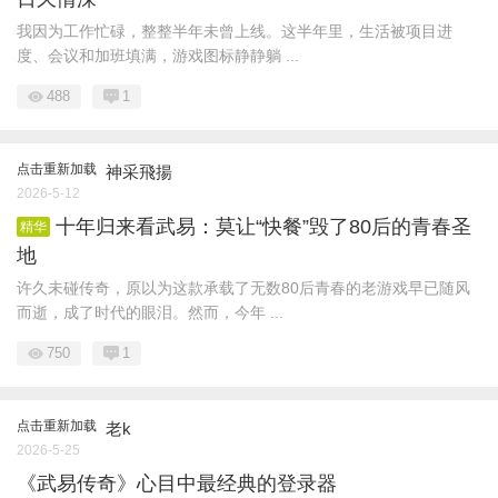
我因为工作忙碌，整整半年未曾上线。这半年里，生活被项目进
度、会议和加班填满，游戏图标静静躺 ...
488
1
点击重新加载
神采飛揚
2026-5-12
十年归来看武易：莫让“快餐”毁了80后的青春圣
精华
地
许久未碰传奇，原以为这款承载了无数80后青春的老游戏早已随风
而逝，成了时代的眼泪。然而，今年 ...
750
1
点击重新加载
老k
2026-5-25
《武易传奇》心目中最经典的登录器