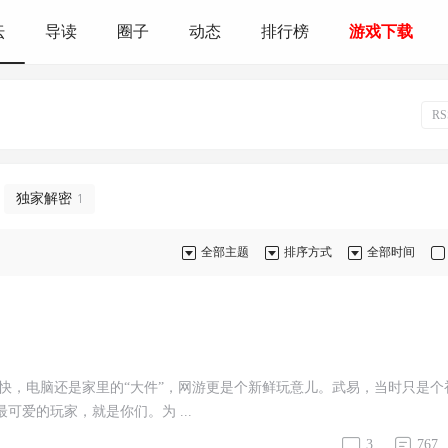
坛
导读
圈子
动态
排行榜
游戏下载
R
独家解密
1
全部主题
排序方式
全部时间
？
么快，电脑还是家里的“大件”，网游更是个新鲜玩意儿。武易，当时只是个
爱的玩家，就是你们。为 ...
3
767