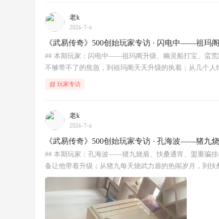
老k
2026-7-6
《武易传奇》500创始玩家专访 · 闪电中——祖
## 本期玩家：闪电中——祖玛阁升级、幽灵船打宝、蛮
不够带不了的焦急，到祖玛阁天天升级的执着；从几个人组队
玩家专访
老k
2026-7-6
《武易传奇》500创始玩家专访 · 孔海波——猪
## 本期玩家：孔海波——猪九烧盾、扶桑通宵、盟重骗
备让他带着升级；从猪九每天烧武力盾的热闹岁月，到扶桑森