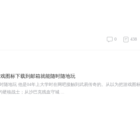
0
438
把游戏图标下载到邮箱就能随时随地玩
随时随地玩 他是04年上大学时在网吧接触到武易传奇的。从以为把游戏图
核战士；从沙巴克残血守城 ...