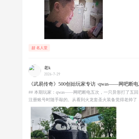
名人堂
老k
2026-7-29
《武易传奇》500创始玩家专访 ·qwas——网吧
## 本期玩家：qwas——网吧断电五次，一只异形打了五回
注册账号时随手敲的。从看到火龙套圣火装备觉得老帅了，到