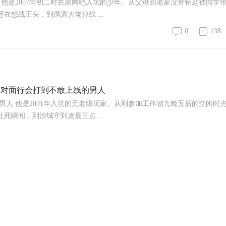
 他是2007年初二时在黑网吧入坑的少年。从父母回老家没带钥匙被同学
想战王头，到偶遇大佬掉线 ...
0
138
—把对面行会打到不敢上线的男人
男人 他是2001年入坑的元老级玩家。从刚参加工作朝九晚五后的空闲时
瞬间，到沙城守到凌晨三点 ...