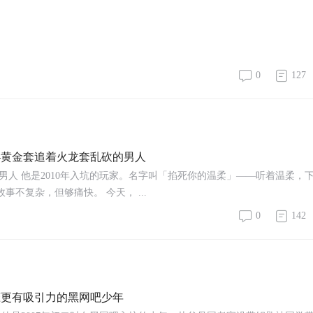
0
127
——黄金套追着火龙套乱砍的男人
男人 他是2010年入坑的玩家。名字叫「掐死你的温柔」——听着温柔，
不复杂，但够痛快。 今天， ...
0
142
初恋更有吸引力的黑网吧少年