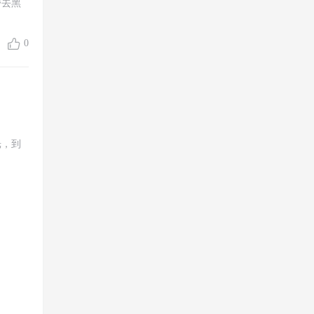
带去黑
0
光，到