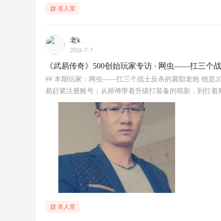
名人堂
老k
2026-7-7
《武易传奇》500创始玩家专访 · 网虫——扛三
## 本期玩家：网虫——扛三个战士反杀的襄阳老炮 他是
易赶紧注册账号；从师傅带着升级打装备的萌新，到扛着对面
名人堂