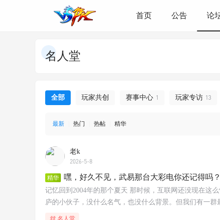
首页
公告
论
名人堂
全部
玩家共创
赛事中心
1
玩家专访
13
最新
|
热门
|
热帖
|
精华
老k
2026-5-8
嘿，好久不见，武易那台大彩电你还记得吗
精华
记忆回到2004年的那个夏天 那时候，互联网还没现在这
庐的小伙子，没什么名气，也没什么背景。但我们有一群最可
名人堂