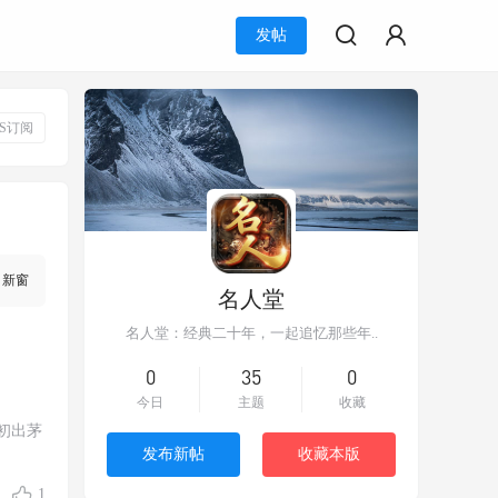
发帖
SS订阅
新窗
名人堂
名人堂：经典二十年，一起追忆那些年..
0
35
0
今日
主题
收藏
初出茅
发布新帖
收藏本版
1