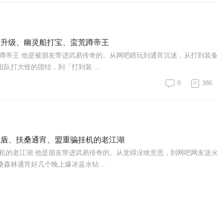
玛阁升级、幽灵船打宝、蛮荒蹲帝王
荒蹲帝王 他是被朋友带进武易传奇的。从网吧瞎玩到通宵沉迷，从打到装
打大怪的团结，到「打到装 ...
0
386
九烧盾、扶桑通宵、盟重骗挂机的老江湖
挂机的老江湖 他是朋友带进武易传奇的。从觉得没啥意思，到网吧网友送
林通宵好几个晚上爆冰蓝水钻 ...