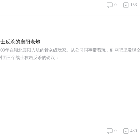
0
153
个战士反杀的襄阳老炮
2003年在湖北襄阳入坑的骨灰级玩家。从公司同事带着玩，到网吧里发现
三个战士攻击反杀的硬汉； ...
0
430