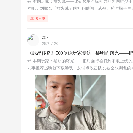
## 本期玩家：放火贼——比初恋更有吸引力的黑网吧少年
网吧，到取名「放火贼」的社死瞬间；从被训斥时脑子里还在
名人堂
老k
2026-7-28
《武易传奇》500创始玩家专访 · 黎明的曙光—
## 本期玩家：黎明的曙光——把对面行会打到不敢上线的
同事推荐当晚就下载游戏；从误点攻击队友被全队调侃的社死