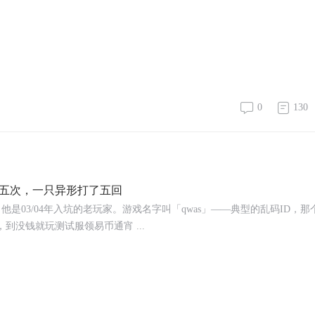
0
130
断电五次，一只异形打了五回
 他是03/04年入坑的老玩家。游戏名字叫「qwas」——典型的乱码ID，那
没钱就玩测试服领易币通宵 ...