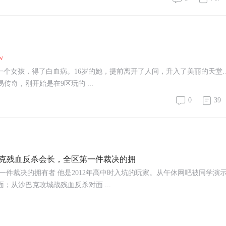
w
有一个女孩，得了白血病。16岁的她，提前离开了人间，升入了美丽的天堂
奇，刚开始是在9区玩的 ...
0
39
沙巴克残血反杀会长，全区第一件裁决的拥
一件裁决的拥有者 他是2012年高中时入坑的玩家。从午休网吧被同学演
从沙巴克攻城战残血反杀对面 ...