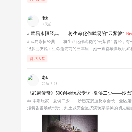
老k
3 天前
# 武易永恒经典——将生命化作武易的"云紫箩"
Ne
# 武易永恒经典——将生命化作武易的"云紫箩" 曾经，
很多朋友说：生命逝去前的三年里，她一直都最喜欢玩武易传
名人堂
老k
2026-7-29
《武易传奇》500创始玩家专访 ·夏侯二少——
## 本期玩家：夏侯二少——沙巴克残血反杀会长，全区第
爆装备当场就想玩，到土城安全区挤满玩家摆摊的初见画面；