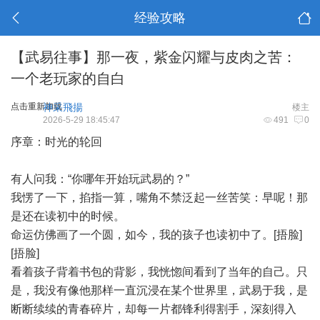
经验攻略
【武易往事】那一夜，紫金闪耀与皮肉之苦：
一个老玩家的自白
点击重新加载
神采飛揚
楼主
2026-5-29 18:45:47
491
0
序章：时光的轮回
有人问我：“你哪年开始玩武易的？”
我愣了一下，掐指一算，嘴角不禁泛起一丝苦笑：早呢！那
是还在读初中的时候。
命运仿佛画了一个圆，如今，我的孩子也读初中了。[捂脸]
[捂脸]
看着孩子背着书包的背影，我恍惚间看到了当年的自己。只
是，我没有像他那样一直沉浸在某个世界里，武易于我，是
断断续续的青春碎片，却每一片都锋利得割手，深刻得入