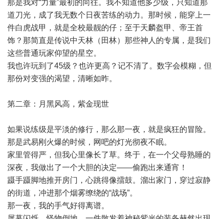
那是我对“力量”最初的向往。我不知道他多少级，只知道那
道刀光，成了我无数个日夜苦练的动力。那时候，能穿上一
件白虎战甲，就是全校最靓的仔；至于天麟盔甲、帝王首
饰？那简直是传说中天林（田林）那些神人的专属，是我们
这些普通玩家仰望的星空。
我也许玩到了45级？也许更高？记不清了。数字会模糊，但
那份对变强的渴望，清晰如昨。
第二章：月黑风高，紫金现世
如果说练级是平淡的修行，那么那一夜，就是疯狂的冒险。
那是武易刚火爆的时候，网吧的灯光彻夜不眠。
家里管得严，但我心里像长了草。终于，在一个父母熟睡的
深夜，我做出了一个大胆的决定——偷跑出来通宵！
蹑手蹑脚地推开房门，心跳得像擂鼓。溜出家门，穿过寂静
的街道，冲进那个烟雾缭绕的“战场”。
那一夜，我的手气好得离谱。
屏幕闪烁，怪物倒地，一件散发着神秘紫光的装备赫然出现