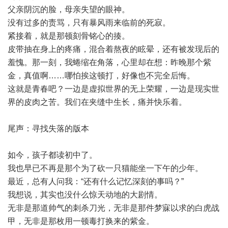
父亲阴沉的脸，母亲失望的眼神。
没有过多的责骂，只有暴风雨来临前的死寂。
紧接着，就是那顿刻骨铭心的揍。
皮带抽在身上的疼痛，混合着熬夜的眩晕，还有被发现后的
羞愧。那一刻，我蜷缩在角落，心里却在想：昨晚那个紫
金，真值啊……哪怕挨这顿打，好像也不完全后悔。
这就是青春吧？一边是虚拟世界的无上荣耀，一边是现实世
界的皮肉之苦。我们在夹缝中生长，痛并快乐着。
尾声：寻找失落的版本
如今，孩子都读初中了。
我也早已不再是那个为了砍一只猫能坐一下午的少年。
最近，总有人问我：“还有什么记忆深刻的事吗？”
我想说，其实也没什么惊天动地的大剧情。
无非是那道帅气的刺杀刀光，无非是那件梦寐以求的白虎战
甲，无非是那枚用一顿毒打换来的紫金。