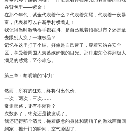
在背包里——紫金！
在那个年代，紫金代表着什么？代表着荣耀，代表着一夜暴
富，代表着可以在新手村横着走！
我记得当时激动得手都在抖。是自己戴着招摇过市？还是拿
去跟别人换了一堆极品？
记忆在这里打了个结。好像是自己带了，穿着它站在安全
区，享受着周围人羡慕嫉妒恨的目光。那种虚荣心得到极大
满足的感觉，至今难忘。
第三章：黎明前的“审判”
然而，所有的狂欢，终将付出代价。
一次，两次，三次……
常走夜路，哪有不湿鞋？
次数多了，终究还是被发现了。
我还记得那个清晨，拖着疲惫的身体和满脑子的游戏画面回
到家，推开门的瞬间，空气凝固了。