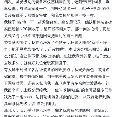
档次。圣灵级别的装备不仅基础属性高，还附带特殊词条，爆
率极低，有些玩家刷一个月都未必能出一件。帖子里贴出的圣
灵装备截图，那微光特效，和我卖掉的那件一模一样。
我脑子"嗡"地一下，赶紧翻背包、查交易记录，确认那件装备确
实已经被NPC回收了，彻底找不回来了。那一刻的心情，真是
又气又悔，恨不得穿越回去把当时的自己摇醒。
带着满腔懊恼，我在论坛发了个帖子，标题大概是"新手不懂
事，把圣灵卖给NPC了，还有救吗"。本以为会招来嘲笑，说什
么"活该""谁让你不看攻略"之类的。但让我意外的是，帖子发出
去没多久，就有好几位老玩家回复了。
有人详细列出了各品级装备的辨识要点，从光效颜色、装备名
称前缀、属性数值区间，到手把手教我怎么在卖装备前先查一
下图鉴对照。还有人私信我，说仓库里有多余的过渡装备，让
我留个ID，上线交易给我。一位叫"剑舞红尘"的老哥甚至专门带
我跑了一趟boss，边打边讲装备搭配的思路，从武器选择到防
具词条优先级，讲得特别细致。
那几天，我几乎泡在论坛里，翻老玩家写的攻略帖，做笔记，