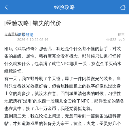
经验攻略
[经验攻略]
错失的代价
点击重新加载
神采飛揚
楼主
2026-6-10 22:05:46
522
0
刚玩《武易传奇》那会儿，我还是个什么都不懂的新手，对装
备的品级、属性、稀有度完全没有概念。那时候只知道打怪掉
什么就捡什么，包裹满了就往NPC那儿一丢，换点金币买药水
继续刷怪。
有一天，我在野外刷了半天怪，爆了一件闪着微光的装备。当
时只觉得这光效挺好看，但看属性面板上的数字好像也没比身
上穿的高多少，就没太在意。回到城里清包裹的时候，习惯性
地把所有"没用"的东西一股脑儿全卖给了NPC，那件发光的装备
也在其中，换了几十万金币，我还觉得挺划算。
直到第二天，我在论坛上闲逛，无意间看到一篇装备品级科普
帖，才知道游戏里的装备分为帝王，黄金，火龙，圣灵好几个