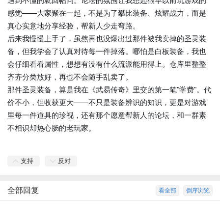
遇到不懂的就回帖问。论坛的氛围让我想起很早以前玩游戏的
感觉——大家聚在一起，不是为了攀比装备、炫耀战力，而是
真心实意地分享经验，帮新人少走弯路。
后来我慢慢上手了，虽然再也没爆出过那件被我卖掉的圣灵装
备，但我学会了认真对待每一件掉落。哪怕是白板装备，我也
会仔细看看属性，想想有没有什么流派能用得上。仓库里整整
齐齐分类放好，再也不会随手乱卖了。
那件圣灵装备，算是我在《武易传奇》里交的第一笔"学费"。代
价不小，但收获更大——不只是装备辨识的知识，更是对游戏
里每一件道具的珍视，还有那个愿意帮新人的论坛，和一群素
不相识却热心肠的老玩家。
支持
反对
全部回复
看全部
倒序浏览