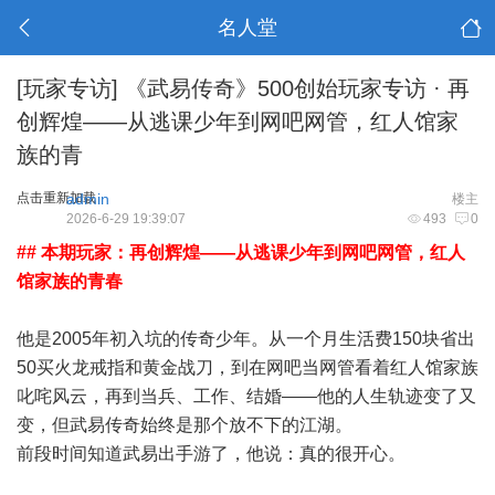
名人堂
[玩家专访]
《武易传奇》500创始玩家专访 · 再
创辉煌——从逃课少年到网吧网管，红人馆家
族的青
点击重新加载
admin
楼主
2026-6-29 19:39:07
493
0
## 本期玩家：再创辉煌——从逃课少年到网吧网管，红人
馆家族的青春
他是2005年初入坑的传奇少年。从一个月生活费150块省出
50买火龙戒指和黄金战刀，到在网吧当网管看着红人馆家族
叱咤风云，再到当兵、工作、结婚——他的人生轨迹变了又
变，但武易传奇始终是那个放不下的江湖。
前段时间知道武易出手游了，他说：真的很开心。