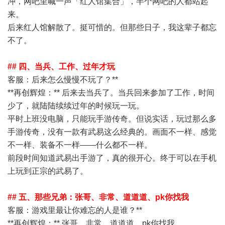
冲，网吧里喊一声「红人馆集合」，半个网吧的人都站起
来。
后来红人馆解散了。挺可惜的。但那些日子，我这辈子都忘
不了。
## 四、当兵、工作、过年才玩
客服
：后来怎么慢慢不玩了？**
**再创辉煌：** 后来去当兵了。当兵回来参加了工作，时间
少了，就陆陆续续过年的时候玩一玩。
平时上班没电脑，只能玩手游传奇。但说实话，玩过那么多
手游传奇，没有一款有武易这么经典的。画面不一样、感觉
不一样、装备不一样——什么都不一样。
前段时间知道武易出手游了，真的很开心。终于可以在手机
上玩到正宗的武易了。
## 五、那些兄弟：张哥、非常、道道道、pk你找我
客服
：游戏里最让你难忘的人是谁？**
**再创辉煌：** 张哥、非常、道道道、pk你找我。