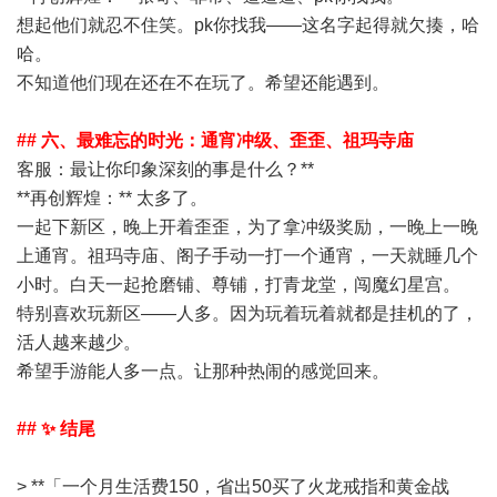
想起他们就忍不住笑。pk你找我——这名字起得就欠揍，哈
哈。
不知道他们现在还在不在玩了。希望还能遇到。
## 六、最难忘的时光：通宵冲级、歪歪、祖玛寺庙
客服
：最让你印象深刻的事是什么？**
**再创辉煌：** 太多了。
一起下新区，晚上开着歪歪，为了拿冲级奖励，一晚上一晚
上通宵。祖玛寺庙、阁子手动一打一个通宵，一天就睡几个
小时。白天一起抢磨铺、尊铺，打青龙堂，闯魔幻星宫。
特别喜欢玩新区——人多。因为玩着玩着就都是挂机的了，
活人越来越少。
希望手游能人多一点。让那种热闹的感觉回来。
## ✨ 结尾
> **「一个月生活费150，省出50买了火龙戒指和黄金战