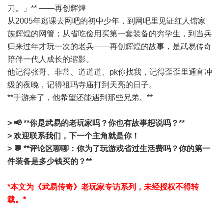
刀。」** ——再创辉煌
从2005年逃课去网吧的初中少年，到网吧里见证红人馆家
族辉煌的网管；从省吃俭用买第一套装备的穷学生，到当兵
归来过年才玩一次的老兵——再创辉煌的故事，是武易传奇
陪伴一代人成长的缩影。
他记得张哥、非常、道道道、pk你找我，记得歪歪里通宵冲
级的夜晚，记得祖玛寺庙打到天亮的日子。
**手游来了，他希望还能遇到那些兄弟。**
> 📢 **你是武易的老玩家吗？你也有故事想说吗？**
> 欢迎联系我们，下一个主角就是你！
> 💬 **评论区聊聊：你为了玩游戏省过生活费吗？你的第一
件装备是多少钱买的？**
*本文为《武易传奇》老玩家专访系列，未经授权不得转
载。*