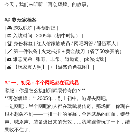
今天，我们来听听「再创辉煌」的故事。
## 🧑 玩家档案
| 🎮 游戏昵称 | 再创辉煌 |
| 📅 入坑时间 | 2005年（初中时期） |
| 🏆 身份标签 | 红人馆家族成员 / 网吧网管 / 退伍军人 |
| 🗡️ 第一件装备 | 火龙戒指 + 黄金战刀（省了50块买的） |
| 👥 难忘兄弟 | 张哥、非常、道道道、pk你找我 |
| 📸 【玩家真人照】 | +【游戏角色截图】 |
## 一、初见：半个网吧都在玩武易
客服：你是怎么接触到武易传奇的？**
**再创辉煌：** 2005年，刚上初中。逃课去网吧。
一进网吧，半个网吧的人都在玩武易传奇。那场面，你现在
根本想象不到——一排一排的屏幕，全是武易的画面，键盘
声、喊杀声、装备爆出来的光效……我就跟着玩了一下，结
果收不住了。