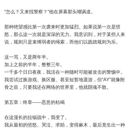
“怎么？又来找警察？”他在屏幕那头嘲讽道。
那种绝望感比第一次袭来时更加猛烈。如果说第一次是愤
怒，那么这一次就是深深的无力。我意识到，对于某些人来
说，规则只是束缚弱者的绳索，而他们以践踏规则为乐。
这一骂，又是两年半。
加上之前的半年，整整三年。
一千多个日日夜夜，我活在一种随时可能被攻击的警惕中。
我尝试过换游戏、换区服、甚至短暂地退游，但“AY”就像附
骨之疽，只要我还在网络的世界里，他就阴魂不散。
第五章：终章——恶意的枯竭
在这漫长的拉锯战中，我变了。
我从最初的愤怒、哭泣、求助，变得麻木，最后竟生出一种