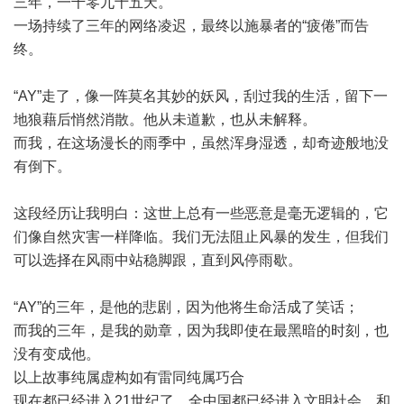
三年，一千零九十五天。
一场持续了三年的网络凌迟，最终以施暴者的“疲倦”而告
终。
“AY”走了，像一阵莫名其妙的妖风，刮过我的生活，留下一
地狼藉后悄然消散。他从未道歉，也从未解释。
而我，在这场漫长的雨季中，虽然浑身湿透，却奇迹般地没
有倒下。
这段经历让我明白：这世上总有一些恶意是毫无逻辑的，它
们像自然灾害一样降临。我们无法阻止风暴的发生，但我们
可以选择在风雨中站稳脚跟，直到风停雨歇。
“AY”的三年，是他的悲剧，因为他将生命活成了笑话；
而我的三年，是我的勋章，因为我即使在最黑暗的时刻，也
没有变成他。
以上故事纯属虚构如有雷同纯属巧合
现在都已经进入21世纪了，全中国都已经进入文明社会，和