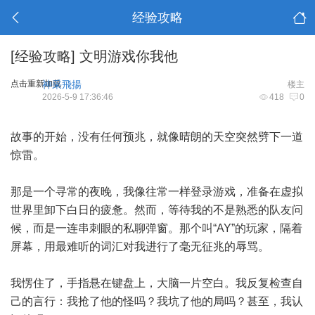
经验攻略
[经验攻略]
文明游戏你我他
点击重新加载
神采飛揚
楼主
2026-5-9 17:36:46
418
0
故事的开始，没有任何预兆，就像晴朗的天空突然劈下一道
惊雷。
那是一个寻常的夜晚，我像往常一样登录游戏，准备在虚拟
世界里卸下白日的疲惫。然而，等待我的不是熟悉的队友问
候，而是一连串刺眼的私聊弹窗。那个叫“AY”的玩家，隔着
屏幕，用最难听的词汇对我进行了毫无征兆的辱骂。
我愣住了，手指悬在键盘上，大脑一片空白。我反复检查自
己的言行：我抢了他的怪吗？我坑了他的局吗？甚至，我认