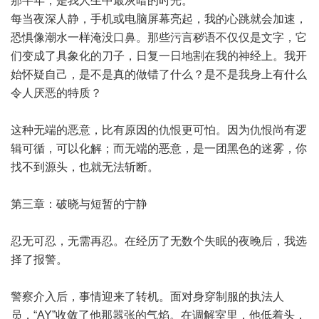
那半年，是我人生中最灰暗的时光。
每当夜深人静，手机或电脑屏幕亮起，我的心跳就会加速，
恐惧像潮水一样淹没口鼻。那些污言秽语不仅仅是文字，它
们变成了具象化的刀子，日复一日地割在我的神经上。我开
始怀疑自己，是不是真的做错了什么？是不是我身上有什么
令人厌恶的特质？
这种无端的恶意，比有原因的仇恨更可怕。因为仇恨尚有逻
辑可循，可以化解；而无端的恶意，是一团黑色的迷雾，你
找不到源头，也就无法斩断。
第三章：破晓与短暂的宁静
忍无可忍，无需再忍。在经历了无数个失眠的夜晚后，我选
择了报警。
警察介入后，事情迎来了转机。面对身穿制服的执法人
员，“AY”收敛了他那嚣张的气焰。在调解室里，他低着头，