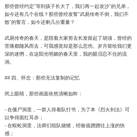
那些曾经约定"等到孩子长大了，我们再一起攻沙"的兄弟，
如今还有几个在线？那些曾经发誓"武易传奇不倒，我们不
散"的誓言，如今还剩几分重量？
武易传奇的春天，是陪着大家剪去长发留起了胡须，曾经的
苦痛都随风而去，可我感觉却是那么悲伤。岁月留给我们更
深的迷惘，在这阳光明媚的春天里，我的眼泪忍不住的流
淌。
## 四、怀念：那些无法复制的记忆
闭上眼睛，那些画面依然清晰如昨：
- 在僵尸洞里，一群人排着队打书，为了本《烈火剑法》可
以争得面红耳赤；
- 在蜈蚣洞里，法师们组队烧猪，经验值蹭蹭往上涨的快
感；