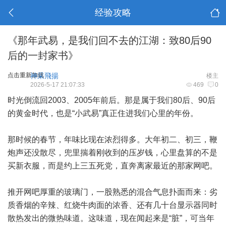
经验攻略
《那年武易，是我们回不去的江湖：致80后90
后的一封家书》
点击重新加载
神采飛揚
楼主
2026-5-17 21:07:33
469
0
时光倒流回2003、2005年前后。那是属于我们80后、90后
的黄金时代，也是“小武易”真正住进我们心里的年份。
那时候的春节，年味比现在浓烈得多。大年初二、初三，鞭
炮声还没散尽，兜里揣着刚收到的压岁钱，心里盘算的不是
买新衣服，而是约上三五死党，直奔离家最近的那家网吧。
推开网吧厚重的玻璃门，一股熟悉的混合气息扑面而来：劣
质香烟的辛辣、红烧牛肉面的浓香、还有几十台显示器同时
散热发出的微热味道。这味道，现在闻起来是“脏”，可当年