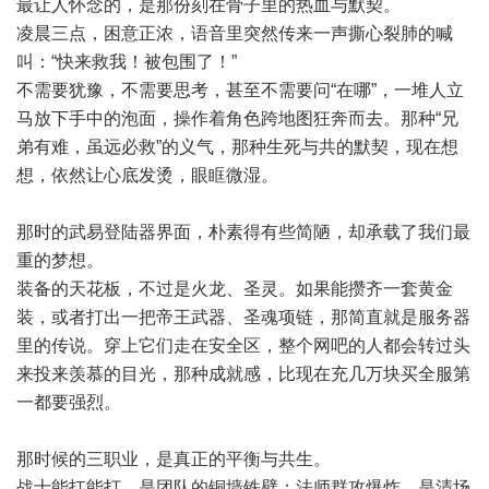
最让人怀念的，是那份刻在骨子里的热血与默契。
凌晨三点，困意正浓，语音里突然传来一声撕心裂肺的喊
叫：“快来救我！被包围了！”
不需要犹豫，不需要思考，甚至不需要问“在哪”，一堆人立
马放下手中的泡面，操作着角色跨地图狂奔而去。那种“兄
弟有难，虽远必救”的义气，那种生死与共的默契，现在想
想，依然让心底发烫，眼眶微湿。
那时的武易登陆器界面，朴素得有些简陋，却承载了我们最
重的梦想。
装备的天花板，不过是火龙、圣灵。如果能攒齐一套黄金
装，或者打出一把帝王武器、圣魂项链，那简直就是服务器
里的传说。穿上它们走在安全区，整个网吧的人都会转过头
来投来羡慕的目光，那种成就感，比现在充几万块买全服第
一都要强烈。
那时候的三职业，是真正的平衡与共生。
战士能扛能打，是团队的铜墙铁壁；法师群攻爆炸，是清场