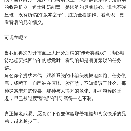
的收割机器；道士能奶能毒，是续航的灵魂核心。谁也不碾
压谁，没有所谓的“版本之子”，胜负全看操作、看意识、更
看背后的兄弟情义。
可现在呢？
当我们再次打开市面上大部分所谓的“传奇类游戏”，满心期
待地想要找回当年的感觉时，看到的却是满屏繁琐的任务
链。
角色像个提线木偶，跟着系统的小箭头机械地奔跑。任务做
完，线断了，自己站在原地一脸茫然，不知道该干什么。那
种探索未知的惊喜、那种与人博弈的紧张、那种纯粹的乐
趣，早已被过度“智能”的引导磨得一点不剩。
真正懂老武易、愿意沉下心去体验那份粗糙却真实快乐的兄
弟，越来越少了。