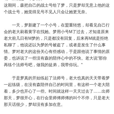
这期间，森把自己的战士号给了梦，只是梦却无意上他的这
个战士号，她觉得见号不见人只会让她更无奈。
一天，梦新建了一个小号，在盟重转悠，却看见自己行
会的老大刷着黄字在找她。梦用小号M了过去，才知道原来
老大前几日有M梦的，只是都没有回复，后来再M就是拒绝
私聊了，他说还以为梦的号被盗了，或者是发生了什么事
情。梦对老大的这份关心有些感动，于是跟他说了事情的原
委，也诉说了一些没有森的陪伴心中的不快。老大说“那你
再练个法师号吧，做我的徒弟，我带你玩。”
于是梦真的开始练起了法师号，老大也真的天天带着梦
一起练级，在没有森陪伴自己的时间里，有这样一个老大陪
着，多少也开心了一些。时间就这样一天天过去了……出师
那天，梦很开心，在行会里师傅师傅的叫个不停，只是老大
那天话很少，梦却没有多加在意。