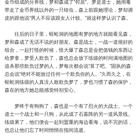
金币组成的分界线，梦和森成了“邻居”。梦是道士，她用毒
带走了金币界线以外的一只钳虫，森上前跟她理论，梦却调
皮的跟他说“男人不应该跟女人计较。”就这样梦认识了森。
往后的日子里，蜈蚣洞的地图有梦的地方就能看见森，
梦和森成了无话不说的好朋友。森是战士，一战一道很好的
组合，一起打怪的时候，怪大爆了森总是会把值钱的东西让
给梦拿，梦受人欺负了，森也总会放下练级的时间满地图的
追杀那些欺负过梦的人，梦每次都会说“算了吧。”固执的森
总会说“绝对不能放过任何一个欺负你的人。”久而久之，在
蜈蚣洞练级的人真没人敢欺负梦了，梦也习惯了森的保护，
森在的地方她总能感觉特别安心。
梦终于有狗狗了，森也是一个有了烈火的大战士。一个
道士一个战士和一只狗，从此成了石墓阵的另一道风景线。
练级累了，他们便会一起到盟重的海边看海，说不完的话，
也总让他们忘了时间悄悄在指间流逝。