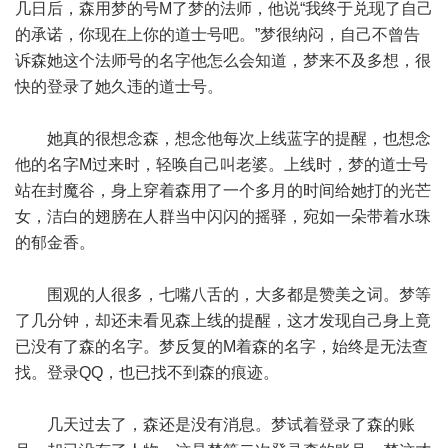
几日后，森用梦的号M了梦的法师，他说“我终于兑现了自己
的承诺，你现在上你的道士号吧。”梦很纳闷，自己不曾告
诉森她这个法师号的名字他怎么会知道，梦来不及多想，很
快的登录了她久违的道士号。
她真的很想念森，想念他每次上线蓝字的提醒，也想念
他的名字M过来时，轻唤自己叫老婆。上线时，梦的道士号
站在封魔谷，身上穿着森用了一个多月的时间给她打的光芒
女，洁白的翅膀在人群当中闪闪的摇驿，宛如一朵带着水珠
的郁金香。
围观的人很多，七嘴八舌的，大多都是赞美之词。梦等
了几分钟，却还未看见森上线的提醒，这才发现自己身上竟
已没有了森的名字。梦反复的M着森的名字，始终是无法查
找。登录QQ，也已找不到森的痕迹。
几天过去了，森还是没有消息。梦试着登录了森的账