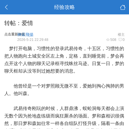
经验攻略
转帖：爱情
点击重新加载
神采飛揚
楼主
2026-5-21 22:29:48
508
0
梦打开电脑，习惯性的登录武易传奇，十五区，习惯性的
把人物跑向土城安全区左上角，定格，直到睡觉前，梦会再
点开这个人物的聊天记录框寻找蛛丝马迹。日复一日，梦的
聊天框却从没等到过她想要的消息。
他曾经是一个对梦照顾无微不至，爱她到掏心掏肺的男
人。他叫森。
武易传奇刚玩的时候，人群鼎沸，蜈蚣洞每天都会上演
无数个因为抢地盘练级而疯狂厮杀的场面。梦和森相识很偶
然，那日梦和森如往常一样各自组队打怪升级，隔着一条由