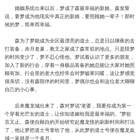
婚姻系统出来以后，梦成了森最幸福的新娘。森发誓
说，要梦成为他现实中真正的新娘，要照顾她一辈子！那时
候的梦，简单而幸福。
森为了梦能成为全区最漂亮的道士，总是日以继夜的去
打装备，赤月老巢，教主之家成了森常驻的地点。只是陪梦
的时间变少了，梦不忍心怪他。梦试着认识了更多的朋友，
加入了新的行会，穿着一身极品装备的她总能让大家对她照
顾有加。行会里的老大也经常会对梦嘘寒问暖，这让梦感觉
很亲切，没有森陪伴的时间里，梦偶尔也会和这位老大聊聊
自己的小心事。
后来魔龙城出来了，森对梦说“老婆，我要你成为第一
个穿着光芒女的道士，让你知道嫁给我是最幸福的。”梦欲
言又止。森便自顾自的开始研究起魔龙怪的刷新时间和打法
了，他让梦把道士号拿给了他，从此梦的道士号便在魔龙血
域一呆就是一个多月。