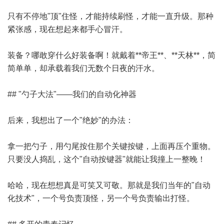
只有不停地"顶"住怪，才能持续刷怪，才能一直升级。那种
紧张感，现在想起来都手心冒汗。
装备？哪敢穿什么好装备啊！就戴着**帝王**、**天林**，简
简单单，却承载着我们无数个日夜的汗水。
## "勺子大法"——我们的自动化神器
后来，我想出了一个"绝妙"的办法：
拿一把勺子，用勺尾按住那个关键按键，上面再压个重物。
只要没人捣乱，这个"自动按键器"就能让我撞上一整晚！
哈哈，现在想想真是可笑又可敬。那就是我们当年的"自动
化技术"，一个号负责顶怪，另一个号负责输出打怪。