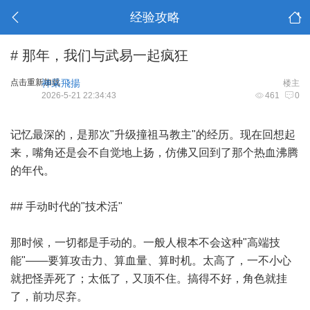
经验攻略
# 那年，我们与武易一起疯狂
点击重新加载
神采飛揚
楼主
2026-5-21 22:34:43
461
0
记忆最深的，是那次"升级撞祖马教主"的经历。现在回想起
来，嘴角还是会不自觉地上扬，仿佛又回到了那个热血沸腾
的年代。
## 手动时代的"技术活"
那时候，一切都是手动的。一般人根本不会这种"高端技
能"——要算攻击力、算血量、算时机。太高了，一不小心
就把怪弄死了；太低了，又顶不住。搞得不好，角色就挂
了，前功尽弃。