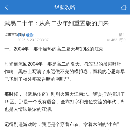
经验攻略
武易二十年：从高二少年到重置版的归来
点击重新加载
神采飛揚
楼主
2026-5-23 17:33:37
482
0
一、2004年：那个燥热的高二夏天与19区的江湖
时光倒流回2004年，那是高二的夏天。教室里的吊扇呼呼
作响，黑板上写满了永远做不完的模拟卷，而我的心思却早
已飞到了校外那家昏暗的网吧里。
那时候，《武易传奇》刚刚火遍大江南北。我误打误撞进了
19区。那是一个没有语音、全靠打字和走位交流的年代，却
也是人情味最浓的江湖。
记得刚进游戏时，我还是个穿着布衣、拿着木剑的“小白”，