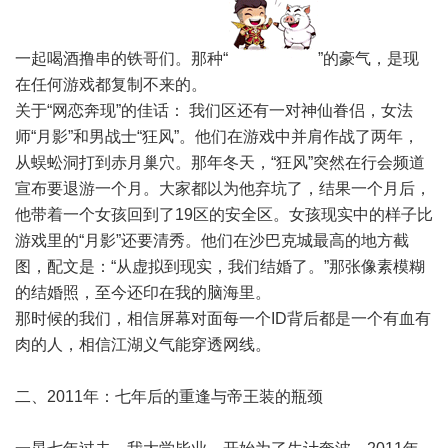
一起喝酒撸串的铁哥们。那种“
”的豪气，是现
在任何游戏都复制不来的。
关于“网恋奔现”的佳话： 我们区还有一对神仙眷侣，女法
师“月影”和男战士“狂风”。他们在游戏中并肩作战了两年，
从蜈蚣洞打到赤月巢穴。那年冬天，“狂风”突然在行会频道
宣布要退游一个月。大家都以为他弃坑了，结果一个月后，
他带着一个女孩回到了19区的安全区。女孩现实中的样子比
游戏里的“月影”还要清秀。他们在沙巴克城最高的地方截
图，配文是：“从虚拟到现实，我们结婚了。”那张像素模糊
的结婚照，至今还印在我的脑海里。
那时候的我们，相信屏幕对面每一个ID背后都是一个有血有
肉的人，相信江湖义气能穿透网线。
二、2011年：七年后的重逢与帝王装的瓶颈