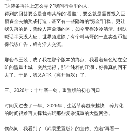
“这装备再往上怎么弄？”我问行会里的人。
得到的回答要么是含糊其辞的“看脸”，要么就是需要投入巨
额资金去抽奖或打造，甚至有一些隐晦的“氪金”门槛。更让
我失落的是，曾经人声鼎沸的区，如今变得冷冷清清。组队
喊话半天没人应，世界频道除了有个叫马哥的一直卖金币担
保代练广告，鲜有活人交流。
那套帝王装，成了我在那个版本的终点。我看着角色站在空
旷的盟重土城，突然觉得，那个纯粹的江湖，好像真的回不
去了。于是，我又AFK（离开游戏）了。
三、2026年：十年磨一剑，重置版的初心回归
时间又过去了十年。2026年，生活节奏越来越快，碎片化
的时间很难再支撑我去玩那些复杂沉重的大型网游。
偶然间，我看到了《武易重置版》的宣传。抱着“再看一