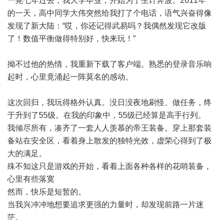
一晃七年过去，我大学毕业，开始为了生计奔波。2011年
的一天，高中同学大伟突然给我打了个电话，语气兴奋得像
发现了新大陆：“哎，你还记得武易吗？我偶然发现它改版
了！数值平衡做得特别好，快来玩！”
拗不过他的热情，我重新下载了客户端。熟悉的登录音乐响
起时，心里竟涌起一阵莫名的感动。
这次回归，我玩得格外认真。没日没夜地刷怪、做任务，终
于升到了55级。在我的印象中，55级已经算是高手行列。
我倾尽所有，凑齐了一套人人羡慕的帝王装备。穿上那套装
备站在安全区，看着身上散发的独特光效，虚荣心得到了极
大的满足。
殊不知这只是游戏的开始，看着上面各种各样的花哨装备，
心里有些落寞
然而，快乐是短暂的。
当我兴冲冲地想要追求更强的力量时，却发现前路一片迷
茫。