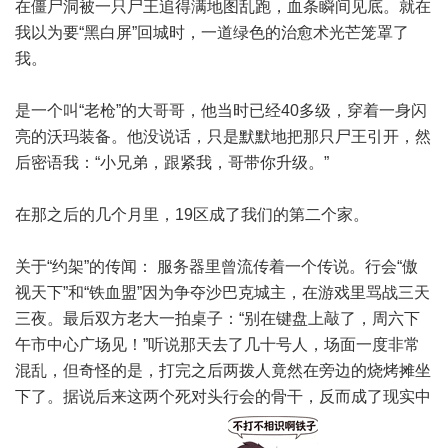
在僵尸洞被一只尸王追得满地图乱跑，血条瞬间见底。就在
我以为要“黑白屏”回城时，一道绿色的治愈术光芒笼罩了
我。
是一个叫“老枪”的大哥哥，他当时已经40多级，穿着一身闪
亮的沃玛装备。他没说话，只是默默地把那只尸王引开，然
后密语我：“小兄弟，跟紧我，哥带你升级。”
在那之后的几个月里，19区成了我们的第二个家。
关于“约架”的传闻： 服务器里曾流传着一个传说。行会“傲
视天下”和“铁血盟”因为争夺沙巴克城主，在游戏里骂战三天
三夜。最后双方老大一拍桌子：“别在键盘上敲了，周六下
午市中心广场见！”听说那天去了几十号人，场面一度非常
混乱，但奇怪的是，打完之后两拨人竟然在旁边的烧烤摊坐
下了。据说后来这两个死对头行会的骨干，反而成了现实中