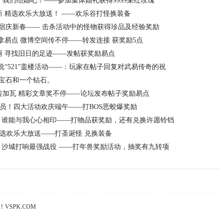
，我们结婚吧！
参加集体婚礼获得
朵红玫瑰
——
9999
新
精选欢乐大放送！
欢乐谷打怪换装备
——
宿庆新春
击杀活动中的怪物获得珍品及经验奖励
——
拿易点
微博空间传不停
转发连接
获奖励
点
——
5
丽
寻找旧日的足迹
发帖获奖励易点
——
说
盖楼活动
：玩家在帖子回复对武易传奇的祝
“521”
——
宝石和一个钻石。
砖加瓦
精彩文章奖不停
论坛发布帖子奖励易点
——
员！四大活动欢庆端午
打
恶蛟爆奖励
——
BOS
谁能与我心心相印
打物品获奖励，还有兑换许愿铃铛
——
选欢乐大放送
打圣诞怪
兑换装备
——
沙城打响最强战役
打年兽奖励活动，抽奖有九转项
——
VSPK.COM