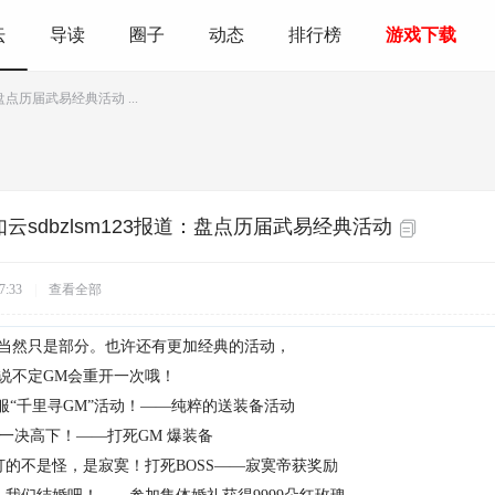
坛
导读
圈子
动态
排行榜
游戏下载
：盘点历届武易经典活动 ...
云sdbzlsm123报道：盘点历届武易经典活动
7:33
|
查看全部
当然只是部分。也许还有更加经典的活动，
说不定
会重开一次哦！
GM
服
千里寻
活动！
纯粹的送装备活动
“
GM”
——
一决高下！
打死
爆装备
——
GM
打的不是怪，是寂寞！打死
寂寞帝获奖励
BOSS——