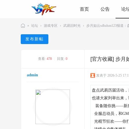
首页
公告
论
»
论坛
›
游戏专区
›
武易旧时光
›
步月如云sdbzlsm123报道
V
发布新帖
S
P
[官方收藏]
步月如
K
查看:
478
|
回复:
0
游
admin
戏
发表于 2026-5-25 17:1
社
盘点武易历届活动，
区
也请大家列举出来，
-
装备随你挑
新
——
游
全服总动员，和
GM
戏
光棍节狂欢
你
——
爱