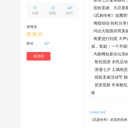
浓情七夕集体婚礼
好
缤纷圣诞、元旦迎
17
13
247
者
主题
回帖
积分
《武易传奇》龙腾星
聚
拇指动动
轻松分享
管理员
集
玛法大陆因你而美
地
将爱进行到底
大声
积分
247
福，奖励：一个升级
！
为新网站新论坛添
发消息
祭祀屈原
全民总动
浪漫七夕
土城热恋
缤纷圣诞活动节
精
贺岁迎新
年兽献礼
链
《武易传奇》欢迎您回来！