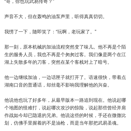
“哥，你也玩武易传奇？”
声音不大，但在轰鸣的油泵声里，听得真真切切。
我愣了一下，随即笑了：“玩啊，老玩家了。”
那一刻，原本机械的加油流程突然变了味儿。他不再是个陌
生的服务人员，我也不再是个匆匆过客。我们像是两个在江
湖上失散多年的刀客，突然在某个客栈对上了暗号。
他一边继续加油，一边话匣子就打开了。语速很快，带着点
湖南口音的普通话，却丝毫不影响我理解他的兴奋。
他说他也玩了好多年，从最早版本一路追到现在。他说起哪
个地图的怪难打，说起哪次攻沙的惊险，说起那些曾经并肩
作战如今却已隐退的兄弟。他说这些的时候，手还在微微比
划，仿佛手里握着的不是油枪，而是当年那把武易圣魂。