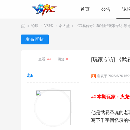
首页
公告
论
»
论坛
›
VSPK
›
名人堂
›
《武易传奇》500创始玩家专访-等待爱情
V
发布新帖
S
P
[玩家专访]
《武
K
查看:
498
|
回复:
0
游
老k
戏
发表于 2026-6-26 16:2
社
区
## 本期玩家：火
-
游
他是武易圣魂的老
戏
写下千字回忆录的
爱