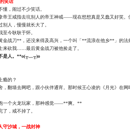
过的笑话
不懂，闹过不少笑话。
拿帝王戒指去坑别人的帝王神戒——现在想想真是又蠢又好笑。
过别人，慢慢就长大了。
我至今耿耿于怀。
*黄金战刀**，还没来得及高兴，一个叫「**流浪在他乡**」
士来砍我……最后黄金战刀被他捡走了。
是人。**o(╥﹏╥)o
上瘾的？
舍，翻墙去网吧，跟小伙伴通宵。那时候王心凌的《月光》在网
一个火龙玩家，那种感觉——**爽。**
完了，戒不掉了。
三人守沙城，一战封神