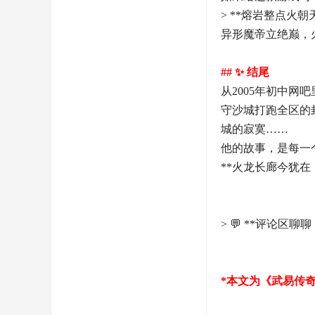
> **熔岩整点
异形魔帝立绝巅，
## ✨ 结尾
从2005年初中
守沙城打跑全区的
城的寂寞……
他的故事，是每一
**火龙长廊今犹在
> 💬 **评论
*本文为《武易传