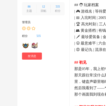
好
## 🧑 玩家档案
86
12
535
者
主题
回帖
积分
| 🎮 游戏名 | 等待
| 📅 入坑时间 | 2
聚
管理员
| 🏆 高光时刻 |
集
| 👥 黄金搭档 |
地
积分
535
| 🗡️ 最珍爱装备 | 
！
| 😤 最意难平 | 
| 😡 最记仇 | 
发消息
## 初见
那是05年，我上初
那天跟往常没什么
里，键盘声噼里啪
然后我看到了——*
那个画面我到现在