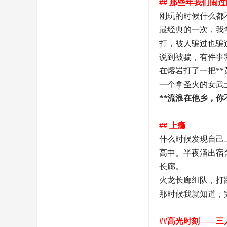
## 那些年我们闹
刚玩的时候什么都
最经典的一次，我
打，被人骗过也骗
说到被骗，有件事
在熔岩打了一把*
一个拿圣火的女武
**流浪在他乡，你不
## 上瘾
什么时候发现自己
高中。半夜溜出宿
长廊。
火龙长廊组队，打跑
那时候我就知道，
##高光时刻——