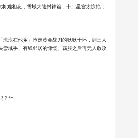
关六将难相忘，雪域大陆封神篇，十二星宫太惊艳，
被「流浪在他乡」抢走黄金战刀的耿耿于怀，到三人
头雪域手、有钱邻居的慷慨、霸服之后再无人敢攻
吗？**