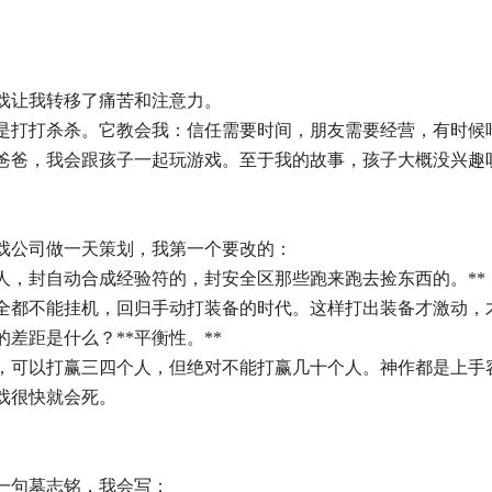
戏让我转移了痛苦和注意力。
是打打杀杀。它教会我：信任需要时间，朋友需要经营，有时候
爸爸，我会跟孩子一起玩游戏。至于我的故事，孩子大概没兴趣
戏公司做一天策划，我第一个要改的：
器人，封自动合成经验符的，封安全区那些跑来跑去捡东西的。**
全都不能挂机，回归手动打装备的时代。这样打出装备才激动，
差距是什么？**平衡性。**
，可以打赢三四个人，但绝对不能打赢几十个人。神作都是上手
戏很快就会死。
一句墓志铭，我会写：