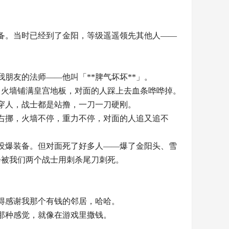
备。当时已经到了金阳，等级遥遥领先其他人——
朋友的法师——他叫「**脾气坏坏**」。
？火墙铺满皇宫地板，对面的人踩上去血条哗哗掉。
穿人，战士都是站撸，一刀一刀硬刚。
右挪，火墙不停，重力不停，对面的人追又追不
都没爆装备。但对面死了好多人——爆了金阳头、雪
会被我们两个战士用刺杀尾刀刺死。
得感谢我那个有钱的邻居，哈哈。
那种感觉，就像在游戏里撒钱。