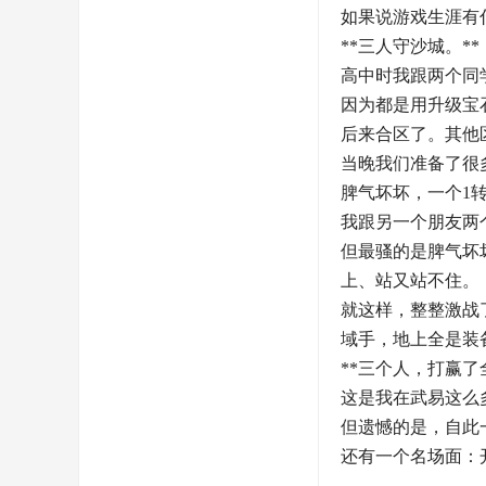
如果说游戏生涯有
**三人守沙城。**
高中时我跟两个同
因为都是用升级宝
后来合区了。其他
当晚我们准备了很
脾气坏坏，一个1
我跟另一个朋友两
但最骚的是脾气坏
上、站又站不住。
就这样，整整激战
域手，地上全是装
**三个人，打赢了
这是我在武易这么
但遗憾的是，自此
还有一个名场面：