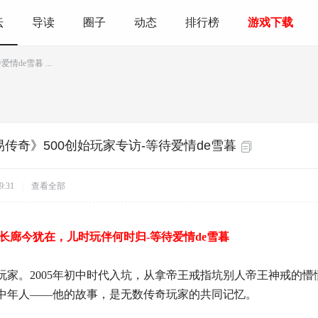
坛
导读
圈子
动态
排行榜
游戏下载
de雪暮 ...
易传奇》500创始玩家专访-等待爱情de雪暮
9:31
|
查看全部
龙长廊今犹在，儿时玩伴何时归-等待爱情de雪暮
玩家。2005年初中时代入坑，从拿帝王戒指坑别人帝王神戒的
中年人——他的故事，是无数传奇玩家的共同记忆。