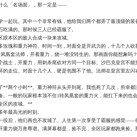
什么「名场面」，那一定是——
学一起玩。其中一个非常有钱，他给我们两个都弄了最顶级的装
石吃满的。那时候三人已经霸服了。
区跟本区的敌人合成一块来攻城。
多玫瑰和重力神符。时间一到，对面全是开武力的，十几个人砍我
转凤凰套法师，开着重力，烧一堆没转生的。那画面你能想象吗
个战士，开重力，用刺杀尾砍对方同一个目标。沙巴克皇宫不能
坏的走位。对面十几个人，硬是包围不了他。法师在皇宫里左闪
了**两个小时**。重力神符从头开到尾。我也死了几次，所幸
备。一般的玩家根本顶不住1转凤凰套的重力火，能扛下来的也
全区的攻城。**
多年最高光的时刻。
一役后，他们再也不攻城了。人生第一次享受了霸服的感觉——
开重力烧万兽尊谱。满屏幕都是，捡不完，全区玩家都跑来捡。