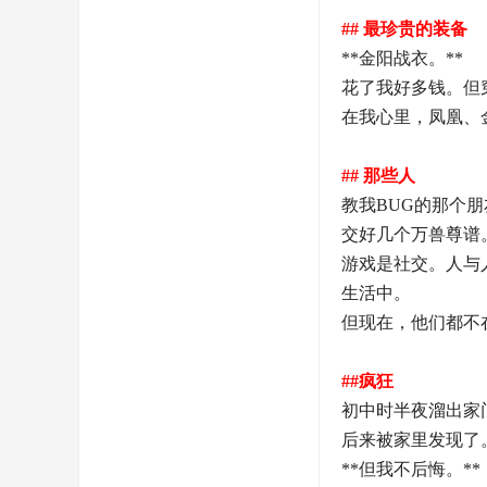
## 最珍贵的装备
**金阳战衣。**
花了我好多钱。但
在我心里，凤凰、
## 那些人
教我BUG的那个
交好几个万兽尊谱
游戏是社交。人与
生活中。
但现在，他们都不
##疯狂
初中时半夜溜出家
后来被家里发现了
**但我不后悔。**