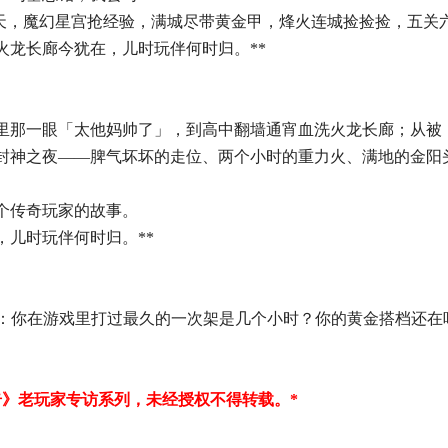
火朝天，魔幻星宫抢经验，满城尽带黄金甲，烽火连城捡捡捡，五
火龙长廊今犹在，儿时玩伴何时归。**
网吧里那一眼「太他妈帅了」，到高中翻墙通宵血洗火龙长廊；从
封神之夜——脾气坏坏的走位、两个小时的重力火、满地的金阳
个传奇玩家的故事。
，儿时玩伴何时归。**
区聊聊：你在游戏里打过最久的一次架是几个小时？你的黄金搭档还在
奇》老玩家专访系列，未经授权不得转载。*