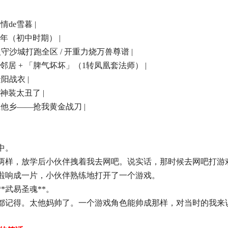
爱情de雪暮 |
005年（初中时期） |
 三人守沙城打跑全区 / 开重力烧万兽尊谱 |
 有钱邻居 + 「脾气坏坏」（1转凤凰套法师） |
金阳战衣 |
六合神装太丑了 |
流浪在他乡——抢我黄金战刀 |
中。
两样，放学后小伙伴拽着我去网吧。说实话，那时候去网吧打游
啦响成一片，小伙伴熟练地打开了一个游戏。
*武易圣魂**。
都记得。太他妈帅了。一个游戏角色能帅成那样，对当时的我来