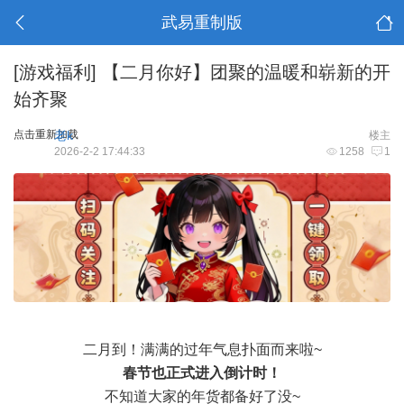
武易重制版
[游戏福利]
【二月你好】团聚的温暖和崭新的开
始齐聚
点击重新加载
老k
楼主
2026-2-2 17:44:33
1258
1
二月到！满满的过年气息扑面而来啦~
春节也正式进入倒计时！
不知道大家的年货都备好了没~