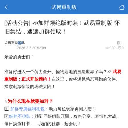
武易重制版
[活动公告]
📣加群领绝版时装！武易重制版 怀
旧集结，速速加群领取！
点击重新加载
老k
楼主
2026-2-5 20:52:09
980
0
亲爱的勇士们！
准备好进入一个萌力全开、怪物遍地的冒险世界了吗？🎉
武易
重制版：正式开放预约！
在这里，你将遇见憨态可掬的伙伴、
探索刺激惊险的玛法大陆！
⭐
为什么现在就要加群？
1️⃣
加群专属福利礼包
：
助力每位玩家勇闯大陆！
2️⃣
结伴不掉队
：
找到同好组队开黑，攻略分享、表情包大战、
每日摸鱼打卡——我们的社群，超会玩！