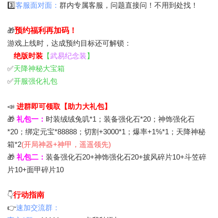
3️⃣
客服面对面：
群内专属客服，问题直接问！不用到处找！
🎁
预约福利再加码！
游戏上线时，达成预约目标还可解锁：
✅
绝版时装
【
武易纪念装
】
✅
天降神秘大宝箱
✅
开服强化礼包
📣
进群即可领取【助力大礼包】
🎁
礼包一：
时装绒绒兔叽*1；装备强化石*20；神饰强化石
*20；绑定元宝*88888；切割+3000*1；爆率+1%*1；天降神秘
箱*2
(开局神器+神甲，遥遥领先)
🎁
礼包二：
装备强化石20+神饰强化石20+披风碎片10+斗笠碎
片10+面甲碎片10
👇
行动指南
👉
速加交流群：