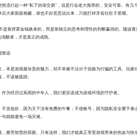
然流行起一种“私下担保交易”，说是行会老大推荐的，安全可靠。有几个
事后大家面面相觑，谁也不好意思说出来，只能打碎牙齿往肚子里咽。
，不是靠挥霍金钱换来的，而是靠独立的思考和理性的判断赢得的。随波逐
的清醒者，才是真正的成熟。
能致远
义，本是游戏最珍贵的魅力，却不幸被不法分子扭曲为行骗的工具。玩家们
真，不该被践踏。
。作为经历过风雨的中年人，我们更应该成为游戏环境的守护者。
：不贪低价，因为天下没有免费的午餐；不借账号，因为隐私安全重于泰
一句就能避免一场灾难。
线，擦亮智慧的双眼。只有这样，我们才能真正享受游戏带来的热血与快