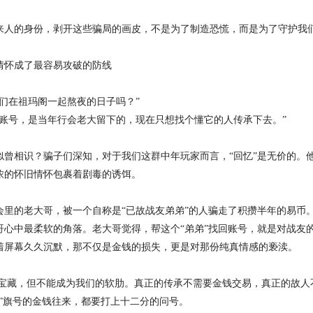
来人的身份，剥开这些骗局的画皮，不是为了制造恐慌，而是为了守护我
情怀成了最容易攻破的防线
们在祖玛阁一起熬夜的日子吗？”
版账号，是当年行会老大留下的，现在只想找个懂它的人传承下去。”
似曾相识？骗子们深知，对于我们这群中年玩家而言，“回忆”是无价的。
浓的怀旧情怀包裹着剧毒的诱饵。
会里的老大哥，被一个自称是“已故战友弟弟”的人骗走了积攒半年的易币
哥心中最柔软的角落。老大哥觉得，帮这个“弟弟”找回账号，就是对战友
着屏幕久久沉默，那不仅是金钱的损失，更是对那份纯真情感的亵渎。
的宝藏，但不能成为我们的软肋。真正的传承不需要金钱交易，真正的故人
怀”旗号的金钱往来，都要打上十二分的问号。