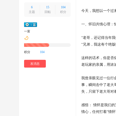
好
6
15
104
今天，我想以一个过
者
主题
回帖
积分
聚
一、怀旧共情心理：
集
一富
地
“老哥，还记得当年我
！
“兄弟，我这有个绝
积分
104
这样的话术，你是否
发消息
老玩家的亲属，用浓
我曾亲眼见过一位行
事，瞬间击中了老大
失，只留下老大哥对
感悟： 情怀是我们
情心，任何打着“情