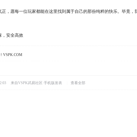
气正，愿每一位玩家都能在这里找到属于自己的那份纯粹的快乐。毕竟，
保，安全高效
VSPK.COM
2:03
来自VSPK武易社区·手机版发表
|
查看全部