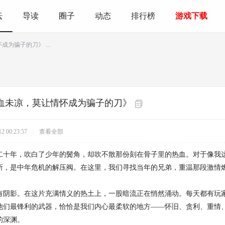
坛
导读
圈子
动态
排行榜
游戏下载
为骗子的刀》 ...
血未凉，莫让情怀成为骗子的刀》
 00:23:57
|
查看全部
二十年，吹白了少年的鬓角，却吹不散那份刻在骨子里的热血。对于像我
所，是中年危机的解压阀。在这里，我们寻找当年的兄弟，重温那段激情
有阴影。在这片充满情义的热土上，一股暗流正在悄然涌动。每天都有玩
他们最锋利的武器，恰恰是我们内心最柔软的地方——怀旧、贪利、重情
的深渊。