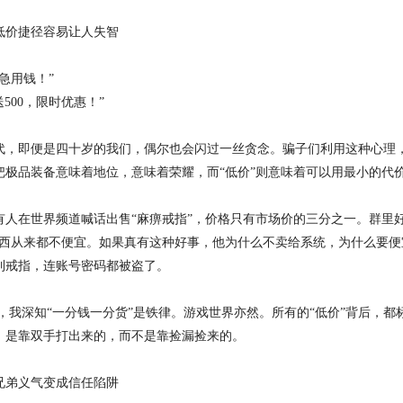
低价捷径容易让人失智
急用钱！”
送500，限时优惠！”
代，即便是四十岁的我们，偶尔也会闪过一丝贪念。骗子们利用这种心理，
把极品装备意味着地位，意味着荣耀，而“低价”则意味着可以用最小的代
有人在世界频道喊话出售“麻痹戒指”，价格只有市场价的三分之一。群里
东西从来都不便宜。如果真有这种好事，他为什么不卖给系统，为什么要便
到戒指，连账号密码都被盗了。
，我深知“一分钱一分货”是铁律。游戏世界亦然。所有的“低价”背后，
，是靠双手打出来的，而不是靠捡漏捡来的。
兄弟义气变成信任陷阱