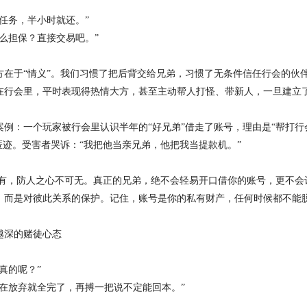
任务，半小时就还。”
么担保？直接交易吧。”
方在于“情义”。我们习惯了把后背交给兄弟，习惯了无条件信任行会的伙
在行会里，平时表现得热情大方，甚至主动帮人打怪、带新人，一旦建立了
案例：一个玩家被行会里认识半年的“好兄弟”借走了账号，理由是“帮打行
匿迹。受害者哭诉：“我把他当亲兄弟，他把我当提款机。”
可有，防人之心不可无。真正的兄弟，绝不会轻易开口借你的账号，更不会
，而是对彼此关系的保护。记住，账号是你的私有财产，任何时候都不能
越深的赌徒心态
真的呢？”
现在放弃就全完了，再搏一把说不定能回本。”