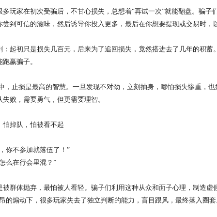
很多玩家在初次受骗后，不甘心损失，总想着“再试一次”就能翻盘。骗子
你尝到可信的滋味，然后诱导你投入更多，最后在你想要提现或交易时，
剧：起初只是损失几百元，后来为了追回损失，竟然搭进去了几年的积蓄
能跑赢骗子。
易中，止损是最高的智慧。一旦发现不对劲，立刻抽身，哪怕损失惨重，也
认失败，需要勇气，但更需要理智。
：怕掉队，怕被看不起
，你不参加就落伍了！”
怎么在行会里混？”
是被群体抛弃，最怕被人看轻。骗子们利用这种从众和面子心理，制造虚假
激昂的煽动下，很多玩家失去了独立判断的能力，盲目跟风，最终落入圈套