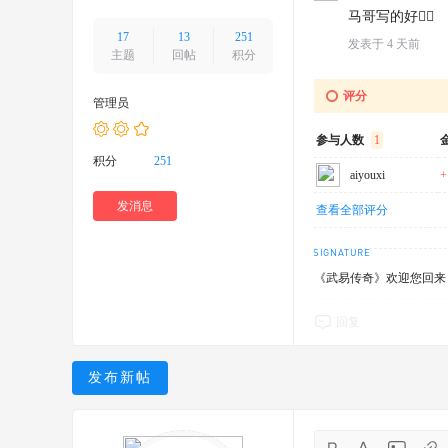
马哥写的好👌🏻
17
13
251
发表于
4 天前
主题
回帖
积分
评分
管理员
参与人数
1
积分
251
aiyouxi
+
发消息
查看全部评分
《武易传奇》欢迎您回来！
回复
发布新帖