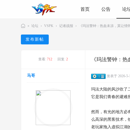
首页
公告
论
»
论坛
›
VSPK
›
记者战报
›
《玛法警钟：热血未凉，莫让情怀成
V
发布新帖
S
P
《玛法警钟：热
K
查看:
712
|
回复:
2
游
马哥
戏
发表于 2026-5-12
社
玛法大陆的风沙吹了
区
它是我们青春的避难
-
游
然而，有光的地方必
戏
么高深的黑客技术，
爱
老玩家拖入虚拟江湖