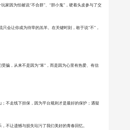
玩家因为怕被说“不合群”、“胆小鬼”，硬着头皮参与了交
流只会让你成为待宰的羔羊。在关键时刻，敢于说“不”，
受骗，从来不是因为“笨”，而是因为心里有热爱、有信
山；不走线下担保，因为平台规则才是最好的保护；遇疑
乐，不让遗憾与损失玷污了我们美好的青春回忆。