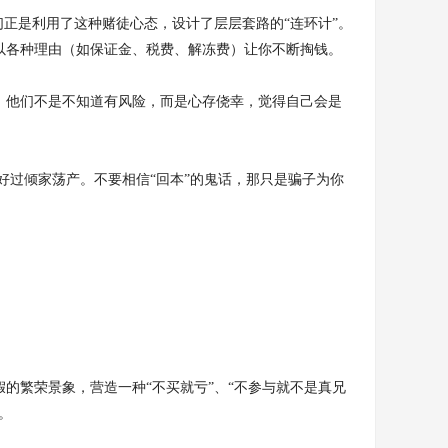
们正是利用了这种赌徒心态，设计了层层套路的“连环计”。
以各种理由（如保证金、税费、解冻费）让你不断掏钱。
。他们不是不知道有风险，而是心存侥幸，觉得自己会是
好过倾家荡产。不要相信“回本”的鬼话，那只是骗子为你
的繁荣景象，营造一种“不买就亏”、“不参与就不是真兄
。