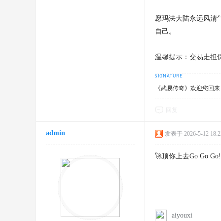
愿玛法大陆永远风清
自己。
温馨提示：交易走担
《武易传奇》欢迎您回来！
回复
admin
发表于 2026-5-12 18:2
🚀顶你上去Go Go Go!
aiyouxi