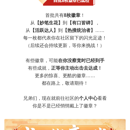
首批共有
8枚徽章
！
从
【妙笔生花】
到
【有口皆碑】
，
从
【活跃达人】
到
【热搜统治者】
……
每一枚都代表你在社区留下的闪光足迹！
（后续还会持续更新，等你来挑战！）
有些徽章，可能
在你没察觉时已经到手
有些成就，
正等你主动出击去达成！
更多的惊喜、更酷的徽章……
都在路上，敬请期待！
兄弟们，现在就前往社区的
个人中心
看看
你是不是已经悄悄戴上了徽章？