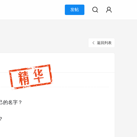
发帖
返回列表
己的名字？
？