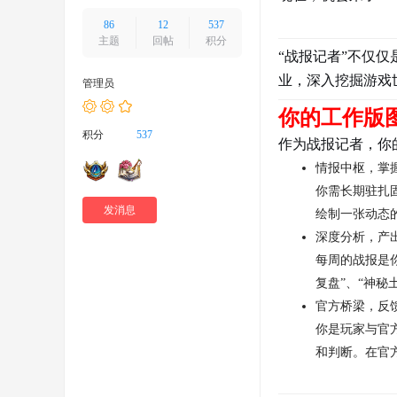
好
86
12
537
者
主题
回帖
积分
“战报记者”不仅
聚
业，深入挖掘游戏
管理员
集
你的工作版
地
积分
537
作为战报记者，你的
！
情报中枢，掌
你需长期驻扎
发消息
绘制一张动态
深度分析，产
每周的战报是
复盘”、“神
官方桥梁，反
你是玩家与官
和判断。在官