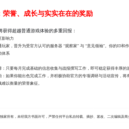
：荣誉、成长与实实在在的奖励
将获得超越普通游戏体验的多重回报：
区影响力
玩家，晋升为受官方认可的服务器 “观察家” 与 “意见领袖”。你的I
励体系
障：只要每月完成基础的信息收集与战报撰写工作，即可稳定获得丰厚的
励：如果你能出色完成工作，并积极协助官方的专项调研与活动宣传，将
钱难以衡量的荣誉象征。
PK 独家所有，未经我方书面许可，严禁任何平台私自转载、摘抄、篡改、二次编辑及