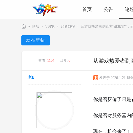
首页
公告
论
»
论坛
›
VSPK
›
记者战报
›
从游戏热爱者到官方“战报官”，记者
V
发布新帖
S
P
从游戏热爱者到
K
查看:
1104
|
回复:
0
游
老k
戏
发表于 2026-1-21 18:0
社
区
你是否厌倦了只是
-
游
你是否对服务器内
戏
爱
现在，机会来了！