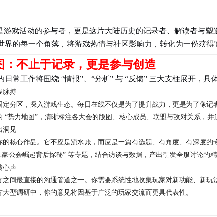
仅是游戏活动的参与者，更是这片大陆历史的记录者、解读者与塑
世界的每一个角落，将游戏热情与社区影响力，转化为一份获得
图：不止于记录，更是参与创造
日常工作将围绕 “情报”、“分析” 与 “反馈” 三大支柱展开，
握脉搏
固定分区，深入游戏生态。每日在线不仅是为了提升战力，更是为了像记
的 “势力地图”，清晰标注各大会的版图、核心成员、联盟与敌对关系，并
出洞见
你的核心作品。它不应是流水账，而应是一篇有选题、有角度、有深度的专
秘土豪公会崛起背后探秘” 等专题，结合访谈与数据，产出引发全服讨论的
馈心声
方之间最直接的沟通管道之一。你需要系统性地收集玩家对新功能、新玩法
方大型调研中，你的意见将因基于广泛的玩家交流而更具代表性。