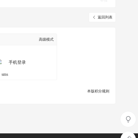
举报
返回列表
高级模式
手机登录
本版积分规则