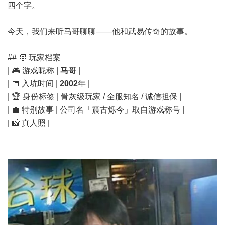
四个字。
今天，我们来听马哥聊聊——他和武易传奇的故事。
## 🧑 玩家档案
| 🎮 游戏昵称 |
马哥
|
| 📅 入坑时间 |
2002
年 |
| 🏆 身份标签 | 骨灰级玩家 / 全服知名 / 诚信担保 |
| 💼 特别故事 | 公司名「震古烁今」取自游戏称号 |
| 📸 真人照 |