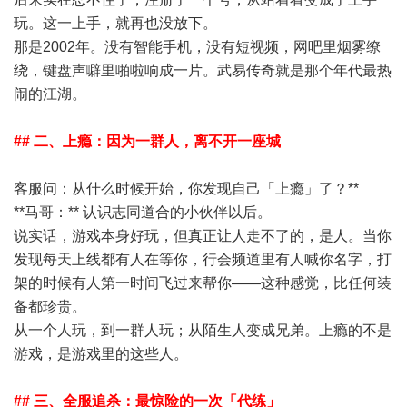
玩。这一上手，就再也没放下。
那是2002年。没有智能手机，没有短视频，网吧里烟雾缭
绕，键盘声噼里啪啦响成一片。武易传奇就是那个年代最热
闹的江湖。
## 二、上瘾：因为一群人，离不开一座城
客服问：从什么时候开始，你发现自己「上瘾」了？**
**马哥：** 认识志同道合的小伙伴以后。
说实话，游戏本身好玩，但真正让人走不了的，是人。当你
发现每天上线都有人在等你，行会频道里有人喊你名字，打
架的时候有人第一时间飞过来帮你——这种感觉，比任何装
备都珍贵。
从一个人玩，到一群人玩；从陌生人变成兄弟。上瘾的不是
游戏，是游戏里的这些人。
## 三、全服追杀：最惊险的一次「代练」