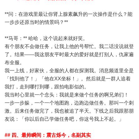
**问：在游戏里最让你肾上腺素飙升的一次操作是什么？能
一步步还原当时的情景吗？**
**马哥：** 哈哈，这个说起来就好笑。
有个朋友不会做任务，让我上他的号帮忙。我二话没说就登
了。结果——我这朋友平时最大的爱好就是打别人，仇家遍
布全服。
我一上线，好家伙，全服的人都在探测我。消息频道里全是
「找到他了！」「他在XX坐标！」。然后就是一群人追着
我打，走到哪打到哪，跟拍电影似的。
我当时心里就一个念头：我就是来做个任务的啊兄弟们！
一步一步躲，一个一个地图跑，边跑边做任务。那叫一个刺
激。后来任务做完了，我也被追了半天。下线之后我跟那朋
友说：「你以后自己学做任务吧，你这号我上不起。」
## 四、最帅瞬间：震古烁今，名副其实