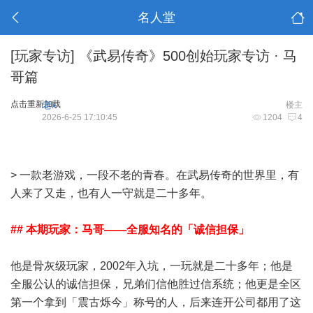
名人堂
[玩家专访]
《武易传奇》500创始玩家专访 · 马
哥篇
点击重新加载
老k
楼主
2026-6-25 17:10:45
1204
4
> 一款老游戏，一段不老的青春。在武易传奇的世界里，有
人来了又走，也有人一守就是二十多年。
## 本期玩家：马哥——全服知名的「
诚信担保
」
他是骨灰级玩家，2002年入坑，一玩就是二十多年；他是
全服公认的诚信担保，兄弟们信他胜过信系统；他更是全区
第一个拿到「震古烁今」称号的人，后来连开公司都用了这